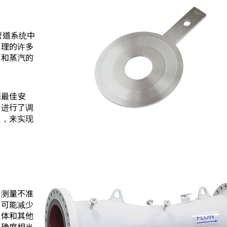
有管道系统中
处理的许多
体和蒸汽的
保最佳安
范进行了调
板，来实现
致测量不准
尽可能减少
气体和其他
准确度相当