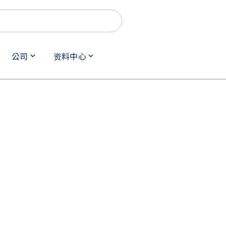
公司
资料中心
keyboard_arrow_down
keyboard_arrow_down