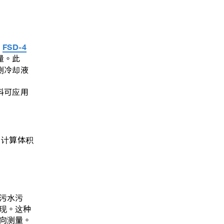
。
FSD-4
量。此
测冷却液
料可应用
）计算体积
污水污
现。这种
向测量。