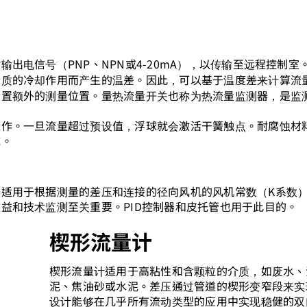
出电信号（PNP、NPN或4-20mA），以传输至远程控制室
介质的冷却作用而产生的温差。因此，可以基于温度差来计算流
设置额外的测量位置。量热流量开关也称为热流量监测器，是监
工作。一旦流量超过预设值，浮球就会激活干簧触点。耐腐蚀材
域。
适用于根据测量的差压和连接的径向风机的风机常数（K系数
益和技术监测至关重要。PID控制器和皮托管也用于此目的。
楔形流量计
楔形流量计适用于高粘性和含颗粒的介质，如废水、
泥、焦油砂或水泥。差压通过管道的楔形变窄段来实
设计能够在几乎所有流动类型的应用中实现稳健的双