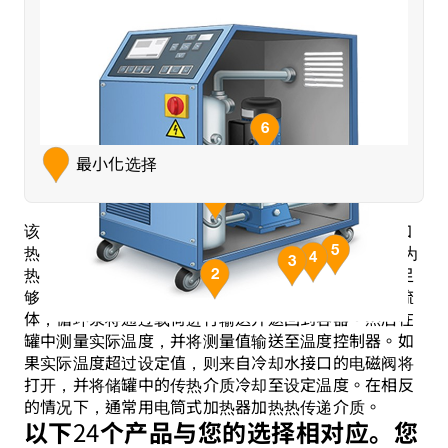
回路中的温度——温度
6
最小化选择
罐内液位——液位
1
过程流量测量——流量
入口管路中的压力——压力
入口管路中的温度——温度
该版本涵盖低至-150 °C的冷却仪器和可达+400 °C的加
容器中的温度——温度
热系统（热油加热器）， 并使用水、乙二醇或热油作为
5
4
3
热传递介质。液位开关能够确保储罐中的热传递介质足
2
够充盈，并控制自动填充。如果容器中有足够的传热流
体，循环泵将通过载荷进行输送并返回到容器。然后在
罐中测量实际温度，并将测量值输送至温度控制器。如
果实际温度超过设定值，则来自冷却水接口的电磁阀将
打开，并将储罐中的传热介质冷却至设定温度。在相反
的情况下，通常用电筒式加热器加热热传递介质。
24
以下
个产品与您的选择相对应。您