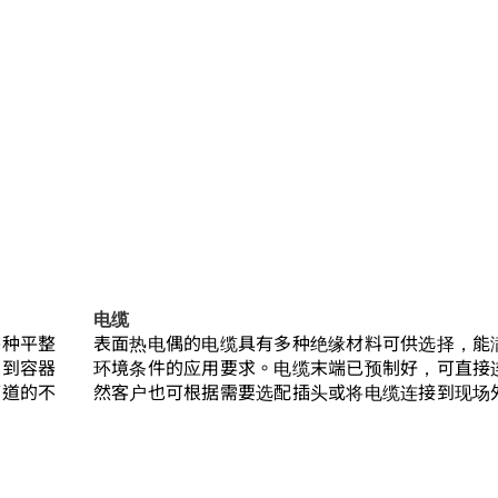
search
TC50-O，带金属块的表
电缆
各种平整
表面热电偶的电缆具有多种绝缘材料可供选择，能
装到容器
环境条件的应用要求。电缆末端已预制好，可直接
管道的不
然客户也可根据需要选配插头或将电缆连接到现场