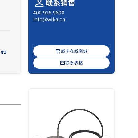
person
联系销售
400 928 9600
info@wika.cn
shopping_cart
威卡在线商城
#3
mail
联系表格