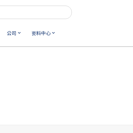
公司
资料中心
keyboard_arrow_down
keyboard_arrow_down