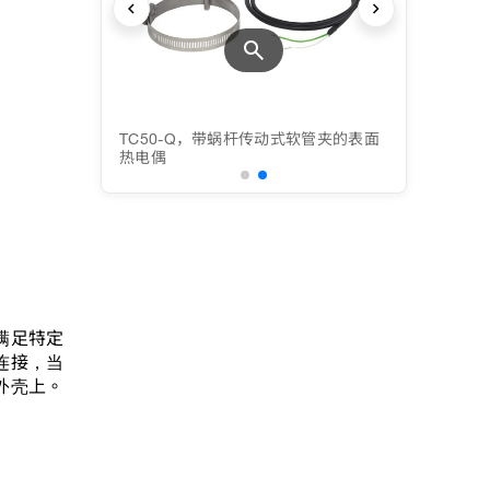
chevron_left
chevron_right
search
面热电偶
TC50-Q，带蜗杆传动式软管夹的表面
热电偶
满足特定
连接，当
外壳上。