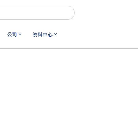
公司
资料中心
keyboard_arrow_down
keyboard_arrow_down