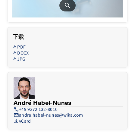
search
下载
PDF
DOCX
JPG
André Habel-Nunes
call
+49 9372 132-8010
mail
andre.habel-nunes@wika.com
download
vCard