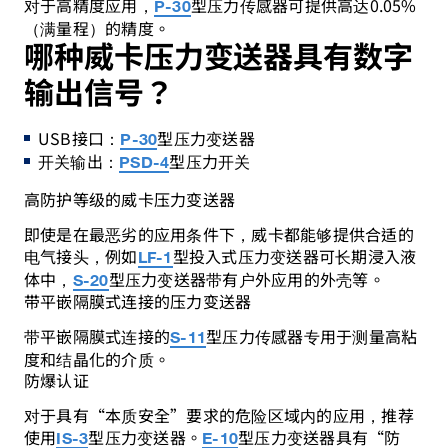
对于高精度应用，
型压力传感器可提供高达0.05%
P-30
（满量程）的精度。
哪种威卡压力变送器具有数字
输出信号？
USB接口：
型压力变送器
P-30
开关输出：
型压力开关
PSD-4
高防护等级的威卡压力变送器
即使是在最恶劣的应用条件下，威卡都能够提供合适的
电气接头，例如
型投入式压力变送器可长期浸入液
LF-1
体中，
型压力变送器带有户外应用的外壳等。
S-20
带平嵌隔膜式连接的压力变送器
带平嵌隔膜式连接的
型压力传感器专用于测量高粘
S-11
度和结晶化的介质。
防爆认证
对于具有“本质安全”要求的危险区域内的应用，推荐
使用
型压力变送器。
型压力变送器具有“防
IS-3
E-10