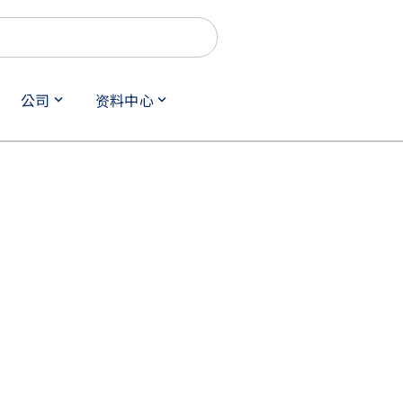
公司
资料中心
keyboard_arrow_down
keyboard_arrow_down