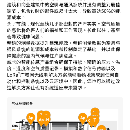
建筑和商业建筑中的空调与通风系统并没有调整到最佳
调节，包含过时的部件或尺寸太大，导致高达50%的能
源成本。
为了节能，现代建筑几乎都密封的严严实实。空气质量
的恶化将危害人们的福祉和工作表现。长此以往，甚至
会导致健康问题。
精确的测量数据提升建筑能效。精确测量数据为空调与
通风系统的能源和成本效益控制奠定了基础，并以此保
障健康的室内气候与住户满意度。
威卡的智能传感产品组合确保了持续、精确的压力、温
度、湿度和空气质量记录。模拟和数字信号传输以及
®
LoRa
广域网无线电解决方案能够顺畅地集成到任何自
动化和控制系统以及云环境中。因此，您也可以通过改
造解决方案让现有系统适应未来需求。
基于ETA和ODA之间温差（ΔT）
压力控制
气体处理设备
霜冻保护
或焓差（Δh）的ERS逆流
通过EHA温度计算霜冻保护/凝固
湿度控制
空气流量控制
过滤器监测
霜冻保护
点
基于需求的空气质量控制
废气温度控制
Δp
T
T
RH
Δp
Δp
基于需求的空气质量控制
Δp
RH
护启动控制；带户外空气温
T
CO₂
度补偿的温度控制
温度控制
湿度控制