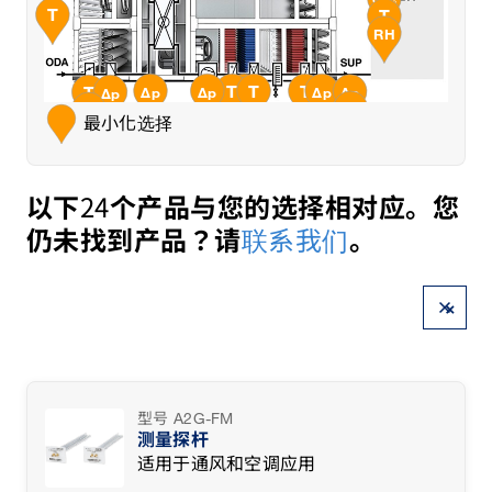
CO₂
T
T
RH
霜冻保护启动控制；带户外空气温
ERS空气泄漏控制
空气流量控制
水侧温度控制
空气侧霜冻保护
水侧温度控制
水侧温度控制
过滤器监测
压力控制
度补偿的温度控制
过滤器监测
基于ETA和ODA之间温差（ΔT）
供气温度最低限值；供气温度控制
或焓差（Δh）的HRS逆流
T
T
T
T
Δp
Δp
Δp
T
Δp
Δp
T
RH
最小化选择
24
以下
个产品与您的选择相对应。您
联系我们
仍未找到产品？请
。
×
型号 A2G-FM
测量探杆
适用于通风和空调应用